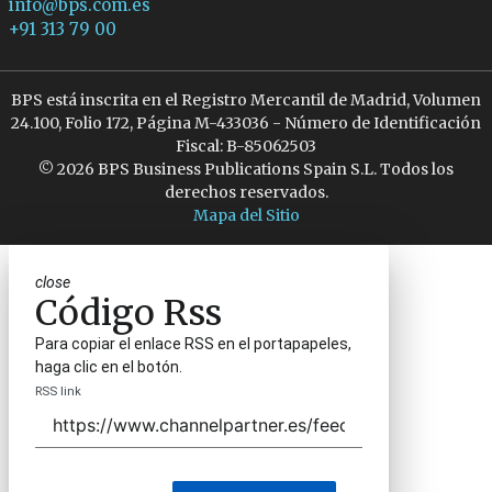
info@bps.com.es
+91 313 79 00
BPS está inscrita en el Registro Mercantil de Madrid, Volumen
24.100, Folio 172, Página M-433036 - Número de Identificación
Fiscal: B-85062503
© 2026 BPS Business Publications Spain S.L. Todos los
derechos reservados.
Mapa del Sitio
close
Código Rss
Para copiar el enlace RSS en el portapapeles,
haga clic en el botón.
RSS link