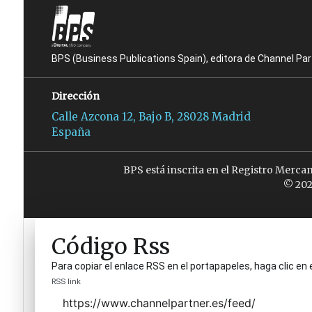
BPS (Business Publications Spain), editora de Channel Pa
Dirección
Calle Azcona 12, Bajo B, 28028 Madrid
España
BPS está inscrita en el Registro Merca
© 202
Código Rss
Para copiar el enlace RSS en el portapapeles, haga clic en 
RSS link