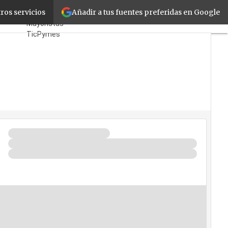
Añadir a tus fuentes preferidas en Google
Lisboa
ros servicios
Fabricantes
Mayoristas
TicPymes
Corporate
Retail
Cloud
Movilidad
Negocios
Seguridad
La Guía del ISV
¿Quién es Quién?