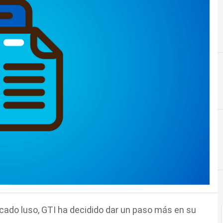
cado luso, GTI ha decidido dar un paso más en su