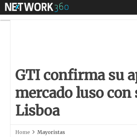
Menú
GTI confirma su ap
GTI confirma su a
mercado luso con 
Lisboa
Home
Mayoristas