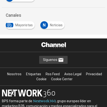
Canales
N
Mayoristas
Noticias
Síguenos
Nosotros
Etiquetas
Rss Feed
Aviso Legal
Privacidad
Cookie
Cookie Center
Nextwork360
BPS forma parte de
, grupo europeo líder en
marketing B2B, comunicación y medios especializados para el