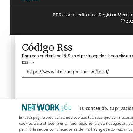
BPS está inscrita en el Registro Merca
© 202
Código Rss
Para copiar el enlace RSS en el portapapeles, haga clic en 
RSS link
Tu contenido, tu privacid
Código Rss
En esta página web utilizamos cookies técnicas que son necesari
cookies para ofrecerle una mejor experiencia de navegación, para
Para copiar el enlace RSS en el portapapeles, haga clic en 
permitirle recibir comunicaciones de marketing que coincidan c
RSS link