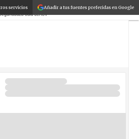
Añadir a tus fuentes preferidas en Google
ros servicios
icPymes
Corporate
Retail
Seguridad
La Guía del ISV