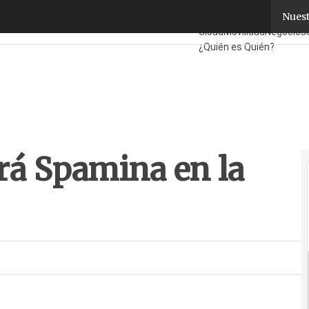
rá Spamina en la zona de Levante
Nuest
Fabricantes
Mayoristas
T
Cloud
Movilidad
Negocios
¿Quién es Quién?
irá Spamina en la