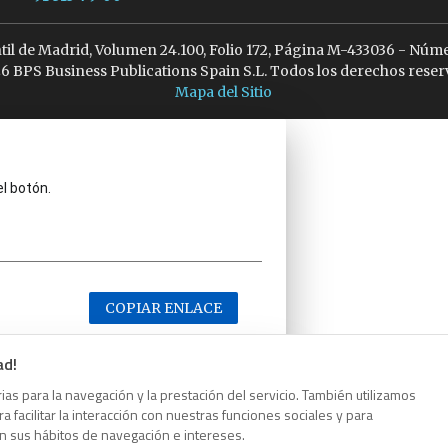
ntil de Madrid, Volumen 24.100, Folio 172, Página M-433036 - Núme
6 BPS Business Publications Spain S.L. Todos los derechos reser
Mapa del Sitio
el botón.
COPIAR ENLACE
ad!
as para la navegación y la prestación del servicio. También utilizamos
 facilitar la interacción con nuestras funciones sociales y para
el botón.
on sus hábitos de navegación e intereses.