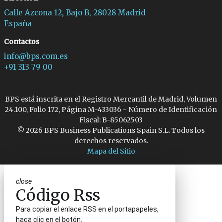
Calle Azcona 12, Bajo B, 28028 Madrid
España
Contactos
info@bps.com.es
+91 313 79 00
BPS está inscrita en el Registro Mercantil de Madrid, Volumen
24.100, Folio 172, Página M-433036 - Número de Identificación
Fiscal: B-85062503
© 2026 BPS Business Publications Spain S.L. Todos los
derechos reservados.
Mapa del Sitio
close
Código Rss
Para copiar el enlace RSS en el portapapeles,
haga clic en el botón.