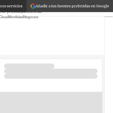
Añadir a tus fuentes preferidas en Google
ros servicios
Fabricantes
Mayoristas
TicPymes
Corporate
Retail
Cloud
Movilidad
Negocios
Seguridad
La Guía del ISV
¿Quién es Quién?