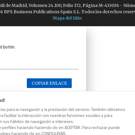
ntil de Madrid, Volumen 24.100, Folio 172, Página M-433036 - Núme
6 BPS Business Publications Spain S.L. Todos los derechos reser
Mapa del Sitio
el botón.
COPIAR ENLACE
ad!
as para la navegación y la prestación del servicio. También utilizamos
 facilitar la interacción con nuestras funciones sociales y para
el botón.
on sus hábitos de navegación e intereses.
e perfiles haciendo haciendo clic en ACEPTAR. Para rechazar puede
cookies haciendo clic en CONFIGURAR.