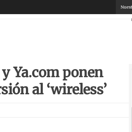
 Ya.com ponen más fácil la conversión al ‘wireless’
Nuest
 y Ya.com ponen
sión al ‘wireless’