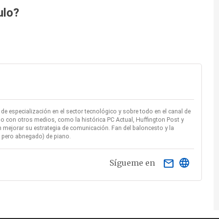
ulo?
e especialización en el sector tecnológico y sobre todo en el canal de
o con otros medios, como la histórica PC Actual, Huffington Post y
mejorar su estrategia de comunicación. Fan del baloncesto y la
ío pero abnegado) de piano.
email
Sígueme en