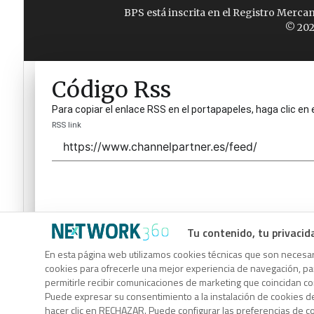
BPS está inscrita en el Registro Merca
© 202
Código Rss
Para copiar el enlace RSS en el portapapeles, haga clic en 
RSS link
Tu contenido, tu privacid
Código Rss
En esta página web utilizamos cookies técnicas que son necesari
cookies para ofrecerle una mejor experiencia de navegación, para
Para copiar el enlace RSS en el portapapeles, haga clic en 
permitirle recibir comunicaciones de marketing que coincidan c
RSS link
Puede expresar su consentimiento a la instalación de cookies d
hacer clic en RECHAZAR. Puede configurar las preferencias de 