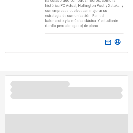
ha colaborado con otros medios, como la
histórica PC Actual, Huffington Post y Xataka, y
con empresas que buscan mejorar su
estrategia de comunicación. Fan del
baloncesto y la música clásica. Y estudiante
(tardío pero abnegado) de piano.
email