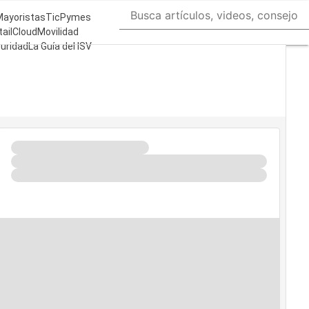
Mayoristas
TicPymes
ail
Cloud
Movilidad
uridad
La Guía del ISV
ién?