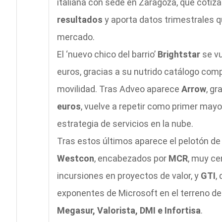
italiana con sede en Zaragoza, que cotiza
resultados
y aporta datos trimestrales q
mercado.
El ‘nuevo chico del barrio’
Brightstar
se vu
euros, gracias a su nutrido catálogo co
movilidad. Tras Adveo aparece
Arrow
, gr
euros
, vuelve a repetir como primer mayo
estrategia de servicios en la nube.
Tras estos últimos aparece el pelotón de
Westcon
, encabezados por
MCR
, muy ce
incursiones en proyectos de valor, y
GTI
,
exponentes de Microsoft en el terreno del
Megasur, Valorista, DMI e Infortisa
.