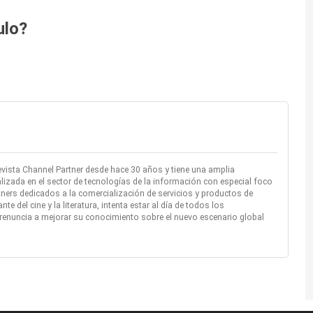
ulo?
evista Channel Partner desde hace 30 años y tiene una amplia
lizada en el sector de tecnologías de la información con especial foco
rtners dedicados a la comercialización de servicios y productos de
 del cine y la literatura, intenta estar al día de todos los
renuncia a mejorar su conocimiento sobre el nuevo escenario global