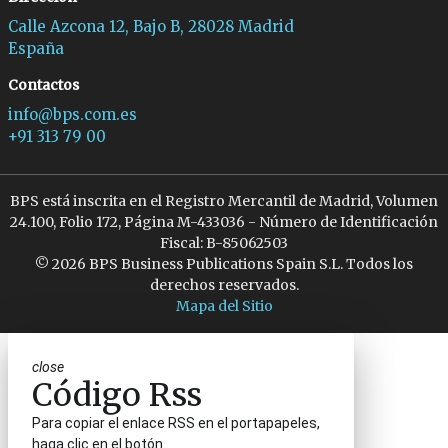
Calle Azcona 12, Bajo B, 28028 Madrid
España
Contactos
info@bps.com.es
+91 313 79 00
BPS está inscrita en el Registro Mercantil de Madrid, Volumen
24.100, Folio 172, Página M-433036 - Número de Identificación
Fiscal: B-85062503
© 2026 BPS Business Publications Spain S.L. Todos los
derechos reservados.
Mapa del Sitio
close
Código Rss
Para copiar el enlace RSS en el portapapeles,
haga clic en el botón.