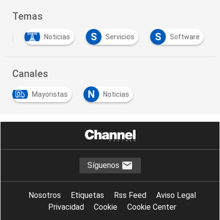
Temas
S
S
tas
Noticias
Servicios
Software
Canales
N
Mayoristas
Noticias
Síguenos
Nosotros
Etiquetas
Rss Feed
Aviso Legal
Privacidad
Cookie
Cookie Center