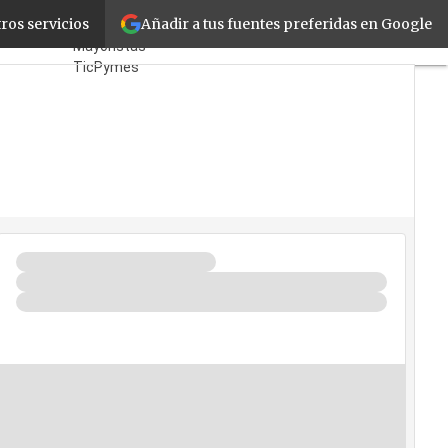
Añadir a tus fuentes preferidas en Google
 software
ros servicios
Fabricantes
Mayoristas
TicPymes
Corporate
Retail
Cloud
Movilidad
Negocios
Seguridad
La Guía del ISV
¿Quién es
Quién?