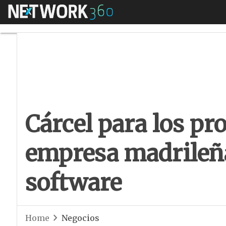
Menú
Cárcel para los pr
Cárcel para los pr
empresa madrileña
software
Home
Negocios