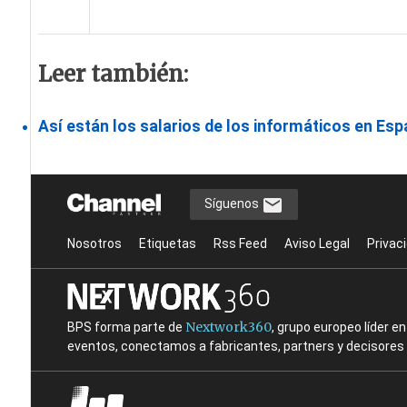
Leer también:
Así están los salarios de los informáticos en Es
Síguenos
Nosotros
Etiquetas
Rss Feed
Aviso Legal
Privac
Nextwork360
BPS forma parte de
, grupo europeo líder 
eventos, conectamos a fabricantes, partners y decisores t