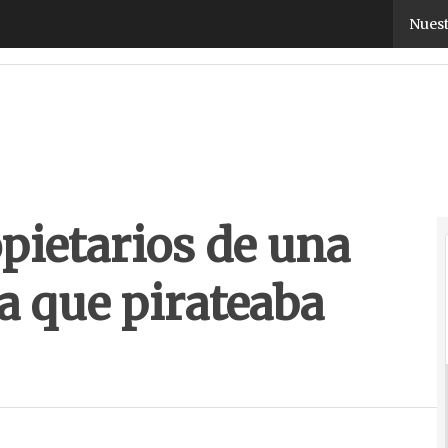
opietarios de una empresa madrileña que pirateaba
Nuest
opietarios de una
 que pirateaba