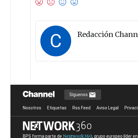
C
Redacción Chann
Síguenos
Nosotros
Etiquetas
Rss Feed
Aviso Legal
Privac
Nextwork360
BPS forma parte de
, grupo europeo líder 