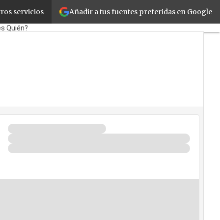
Añadir a tus fuentes preferidas en Google
ros servicios
te
Retail
Cloud
Movilidad
es Quién?