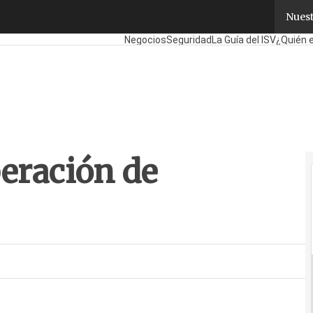
ración de Getronics
Nuest
Fabricantes
Mayoristas
TicPymes
Corpora
Negocios
Seguridad
La Guía del ISV
¿Quién 
eración de