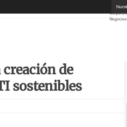
 creación de nuevas empresas TI sostenibles
Nuest
Fabrican
Corporat
Negocios
¿Quién e
 creación de
I sostenibles