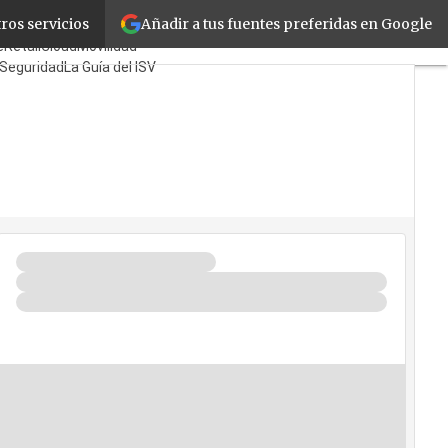
Añadir a tus fuentes preferidas en Google
ros servicios
tes
Mayoristas
TicPymes
e
Retail
Cloud
Movilidad
Seguridad
La Guía del ISV
s Quién?