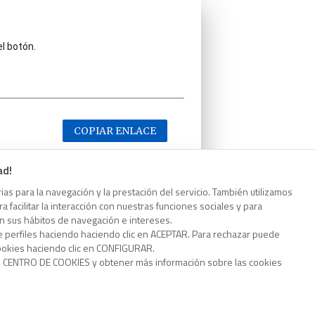
el botón.
COPIAR ENLACE
ad!
as para la navegación y la prestación del servicio. También utilizamos
 facilitar la interacción con nuestras funciones sociales y para
el botón.
on sus hábitos de navegación e intereses.
e perfiles haciendo haciendo clic en ACEPTAR. Para rechazar puede
cookies haciendo clic en CONFIGURAR.
o CENTRO DE COOKIES y obtener más información sobre las cookies
COPIAR ENLACE