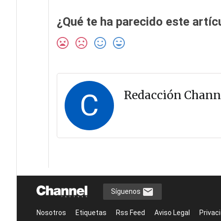
¿Qué te ha parecido este artíc
C
Redacción Chann
Síguenos
Nosotros
Etiquetas
Rss Feed
Aviso Legal
Privac