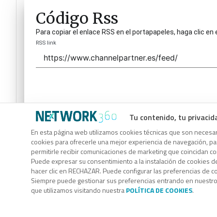
Código Rss
Para copiar el enlace RSS en el portapapeles, haga clic en 
RSS link
Tu contenido, tu privacid
Código Rss
En esta página web utilizamos cookies técnicas que son necesari
cookies para ofrecerle una mejor experiencia de navegación, para
Para copiar el enlace RSS en el portapapeles, haga clic en 
permitirle recibir comunicaciones de marketing que coincidan c
RSS link
Puede expresar su consentimiento a la instalación de cookies d
hacer clic en RECHAZAR. Puede configurar las preferencias de 
Siempre puede gestionar sus preferencias entrando en nuestr
que utilizamos visitando nuestra
POLÍTICA DE COOKIES
.