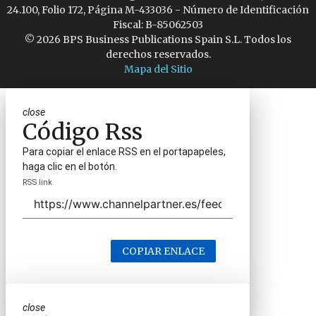
24.100, Folio 172, Página M-433036 - Número de Identificación
Fiscal: B-85062503
© 2026 BPS Business Publications Spain S.L. Todos los
derechos reservados.
Mapa del Sitio
close
Código Rss
Para copiar el enlace RSS en el portapapeles,
haga clic en el botón.
RSS link
COPIAR ENLACE
close