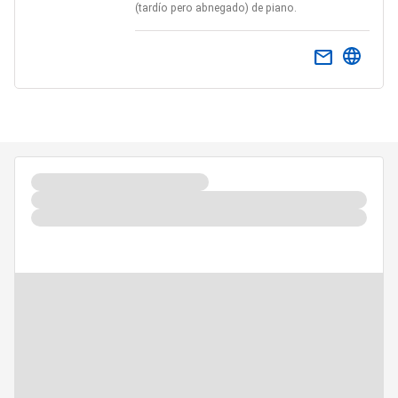
(tardío pero abnegado) de piano.
email