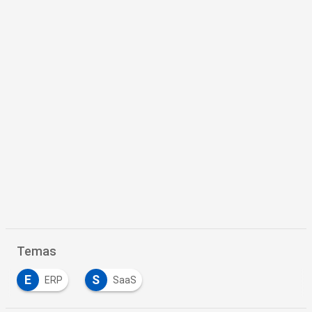
Temas
E
S
ERP
SaaS