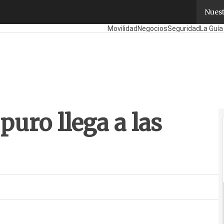
puro llega a las empresas
Nuest
Fabricantes
Mayoristas
TicPymes
Co
Movilidad
Negocios
Seguridad
La Guía
puro llega a las