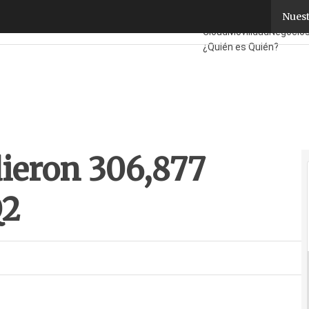
eron 306,877 impresoras en el Q2
Nuest
Fabricantes
Mayoristas
Cloud
Movilidad
Negocio
¿Quién es Quién?
ieron 306,877
Q2