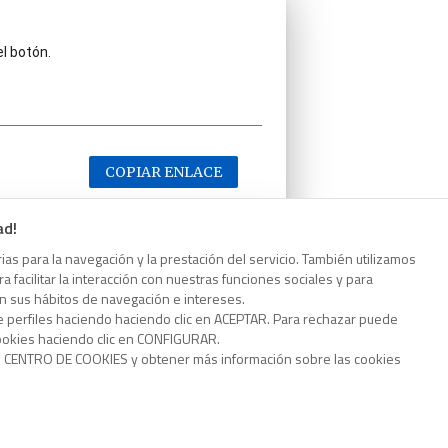
el botón.
COPIAR ENLACE
ad!
as para la navegación y la prestación del servicio. También utilizamos
 facilitar la interacción con nuestras funciones sociales y para
el botón.
on sus hábitos de navegación e intereses.
e perfiles haciendo haciendo clic en ACEPTAR. Para rechazar puede
cookies haciendo clic en CONFIGURAR.
o CENTRO DE COOKIES y obtener más información sobre las cookies
COPIAR ENLACE