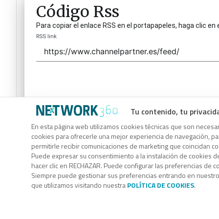
Código Rss
Para copiar el enlace RSS en el portapapeles, haga clic en 
RSS link
Tu contenido, tu privacid
Código Rss
En esta página web utilizamos cookies técnicas que son necesari
cookies para ofrecerle una mejor experiencia de navegación, para
Para copiar el enlace RSS en el portapapeles, haga clic en 
permitirle recibir comunicaciones de marketing que coincidan c
RSS link
Puede expresar su consentimiento a la instalación de cookies d
hacer clic en RECHAZAR. Puede configurar las preferencias de 
Siempre puede gestionar sus preferencias entrando en nuestr
que utilizamos visitando nuestra
POLÍTICA DE COOKIES
.