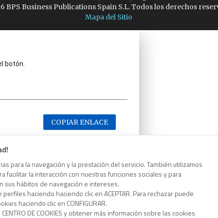
6 BPS Business Publications Spain S.L. Todos los derechos reser
Mapa del Sitio
el botón.
COPIAR ENLACE
ad!
as para la navegación y la prestación del servicio. También utilizamos
 facilitar la interacción con nuestras funciones sociales y para
el botón.
on sus hábitos de navegación e intereses.
e perfiles haciendo haciendo clic en ACEPTAR. Para rechazar puede
cookies haciendo clic en CONFIGURAR.
o CENTRO DE COOKIES y obtener más información sobre las cookies