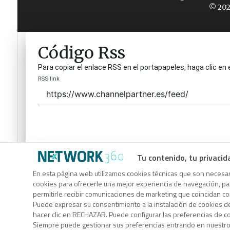
© 202
Código Rss
Para copiar el enlace RSS en el portapapeles, haga clic en 
RSS link
Tu contenido, tu privacid
Código Rss
En esta página web utilizamos cookies técnicas que son necesari
cookies para ofrecerle una mejor experiencia de navegación, para
Para copiar el enlace RSS en el portapapeles, haga clic en 
permitirle recibir comunicaciones de marketing que coincidan c
RSS link
Puede expresar su consentimiento a la instalación de cookies d
hacer clic en RECHAZAR. Puede configurar las preferencias de 
Siempre puede gestionar sus preferencias entrando en nuestr