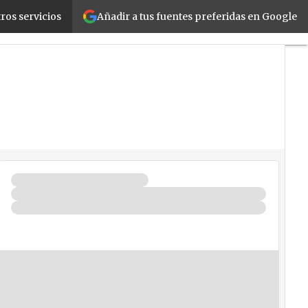
Añadir a tus fuentes preferidas en Google
ros servicios
l
Cloud
Movilidad
Negocios