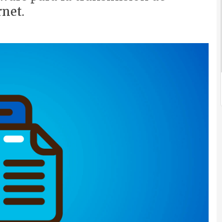
rnet.