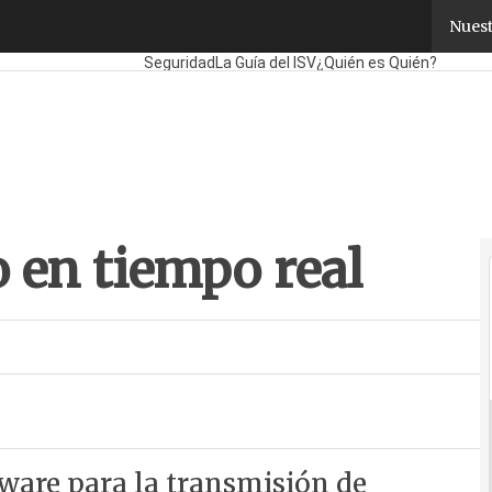
en tiempo real
Nuest
Fabricantes
Mayoristas
TicPymes
Corporate
Retai
Seguridad
La Guía del ISV
¿Quién es Quién?
 en tiempo real
ware para la transmisión de