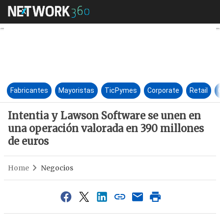
Intentia y Lawson Software s
Fabricantes
Mayoristas
TicPymes
Corporate
Retail
Intentia y Lawson Software se unen en
una operación valorada en 390 millones
de euros
Home
Negocios