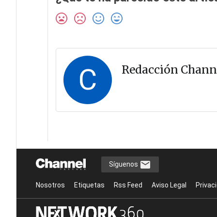
C
Redacción Chann
Síguenos
Nosotros
Etiquetas
Rss Feed
Aviso Legal
Privac