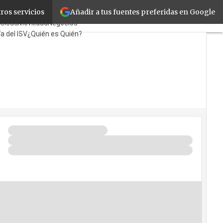
Añadir a tus fuentes preferidas en Google
ros servicios
oristas
TicPymes
Cloud
Movilidad
Negocios
a del ISV
¿Quién es Quién?