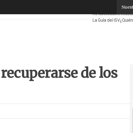
ecuperarse de los malos resultados
Nuest
Fabricantes
Mayorist
Retail
Cloud
Movilidad
La Guía del ISV
¿Quién
recuperarse de los