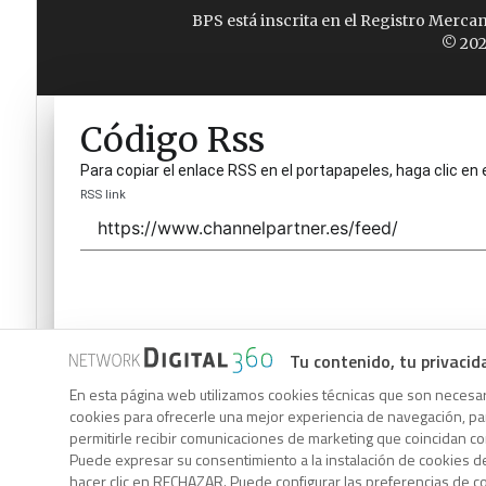
BPS está inscrita en el Registro Merca
© 202
Código Rss
Para copiar el enlace RSS en el portapapeles, haga clic en 
RSS link
Tu contenido, tu privacid
Código Rss
En esta página web utilizamos cookies técnicas que son necesari
cookies para ofrecerle una mejor experiencia de navegación, para
Para copiar el enlace RSS en el portapapeles, haga clic en 
permitirle recibir comunicaciones de marketing que coincidan c
RSS link
Puede expresar su consentimiento a la instalación de cookies d
hacer clic en RECHAZAR. Puede configurar las preferencias de 