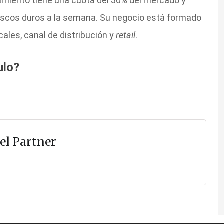
amiento tiene una cuota del 30% del mercado y
iscos duros a la semana. Su negocio está formado
ales, canal de distribución y
retail
.
ulo?
el Partner