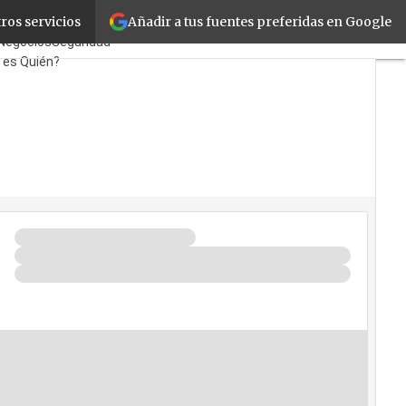
Añadir a tus fuentes preferidas en Google
ros servicios
as
TicPymes
Corporate
Negocios
Seguridad
 es Quién?