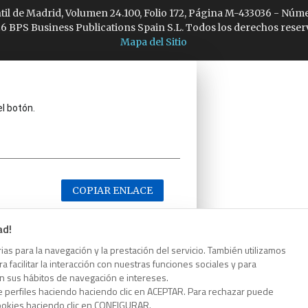
ntil de Madrid, Volumen 24.100, Folio 172, Página M-433036 - Núme
6 BPS Business Publications Spain S.L. Todos los derechos reser
Mapa del Sitio
el botón.
COPIAR ENLACE
ad!
as para la navegación y la prestación del servicio. También utilizamos
 facilitar la interacción con nuestras funciones sociales y para
el botón.
on sus hábitos de navegación e intereses.
e perfiles haciendo haciendo clic en ACEPTAR. Para rechazar puede
cookies haciendo clic en CONFIGURAR.