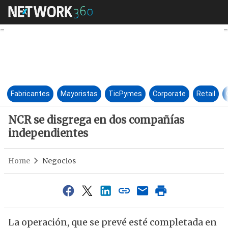
NCR se disgrega en dos comp
Fabricantes
Mayoristas
TicPymes
Corporate
Retail
NCR se disgrega en dos compañías
independientes
Home
Negocios
La operación, que se prevé esté completada en