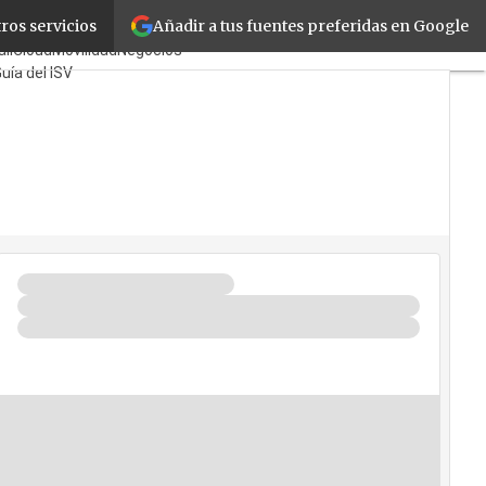
Añadir a tus fuentes preferidas en Google
ros servicios
ayoristas
TicPymes
il
Cloud
Movilidad
Negocios
uía del ISV
én?