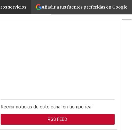
Añadir a tus fuentes preferidas en Google
ros servicios
d
La Guía del ISV
Recibir noticias de este canal en tiempo real
RSS FEED