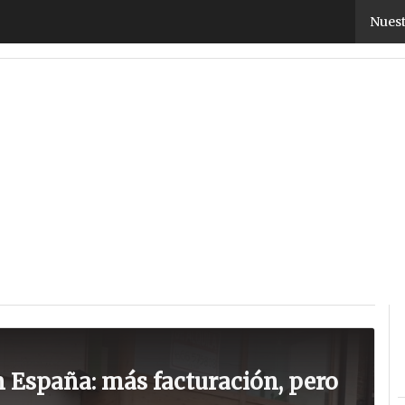
Nuest
stas
TicPymes
Corporate
Retail
Cloud
Movilidad
Negocios
Segurida
n España: más facturación, pero