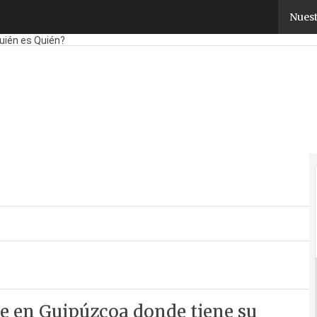
Nuest
bricantes
Mayoristas
TicPymes
Corporate
Retail
Cloud
Movilidad
Negoci
uién es Quién?
de en Guipúzcoa donde tiene su