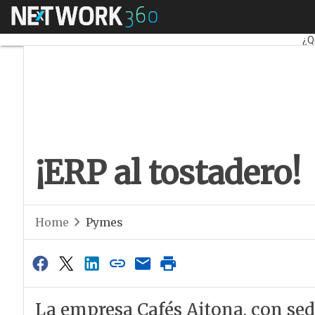
Menú
¡ERP al tostadero!
Fa
¿Q
¡ERP al tostadero!
Home
Pymes
La empresa Cafés Aitona, con se