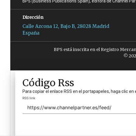
BPS (Business Publications Spain), editora de Channel Pa
Dirección
Calle Azcona 12, Bajo B, 28028 Madrid
España
BPS está inscrita en el Registro Merca
© 202
Código Rss
Para copiar el enlace RSS en el portapapeles, haga clic en 
RSS link