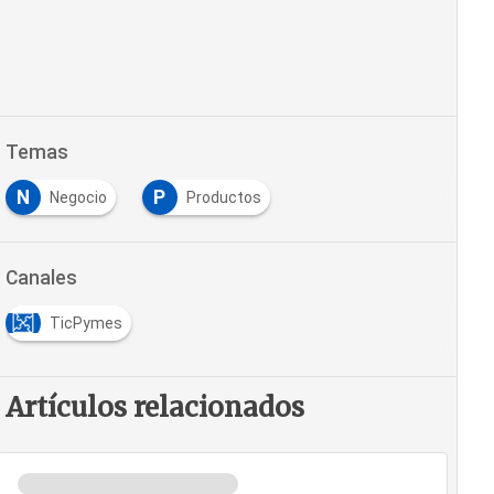
Temas
N
P
Negocio
Productos
Canales
TicPymes
Artículos relacionados