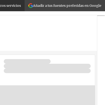
Añadir a tus fuentes preferidas en Google
ros servicios
os
Seguridad
La Guía del ISV