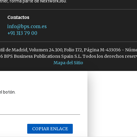
rtner, forma parte de Nextwork360.
Contactos
info@bps.com.es
+91 313 79 00
ntil de Madrid, Volumen 24.100, Folio 172, Página M-433036 - Núme
6 BPS Business Publications Spain S.L. Todos los derechos reser
Mapa del Sitio
el botón.
COPIAR ENLACE