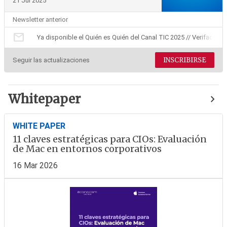
21 Jul 2025
Newsletter anterior
mail
Ya disponible el Quién es Quién del Canal TIC 2025 // Verifactu:
INSCRIBIRSE
Seguir las actualizaciones
Whitepaper
WHITE PAPER
11 claves estratégicas para CIOs: Evaluación
de Mac en entornos corporativos
16 Mar 2026