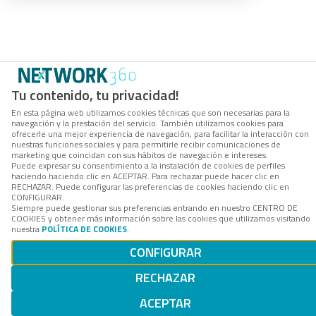
Tu contenido, tu privacidad!
En esta página web utilizamos cookies técnicas que son necesarias para la
navegación y la prestación del servicio. También utilizamos cookies para
ofrecerle una mejor experiencia de navegación, para facilitar la interacción con
nuestras funciones sociales y para permitirle recibir comunicaciones de
marketing que coincidan con sus hábitos de navegación e intereses.
Puede expresar su consentimiento a la instalación de cookies de perfiles
haciendo haciendo clic en ACEPTAR. Para rechazar puede hacer clic en
RECHAZAR. Puede configurar las preferencias de cookies haciendo clic en
CONFIGURAR.
Siempre puede gestionar sus preferencias entrando en nuestro CENTRO DE
COOKIES y obtener más información sobre las cookies que utilizamos visitando
nuestra
POLÍTICA DE COOKIES
.
CONFIGURAR
RECHAZAR
ACEPTAR