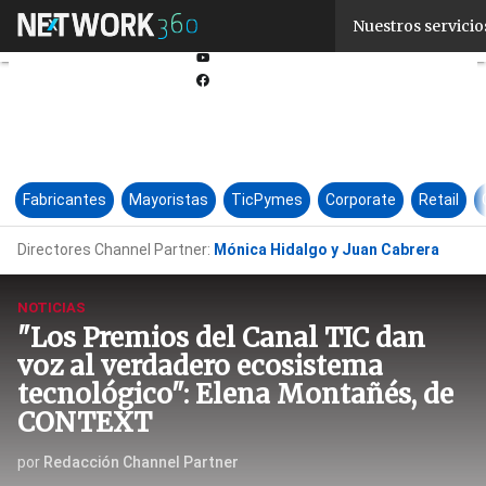
Linkedin
Nuestros servicio
Twitter
Youtube-
play
Facebook
Fabricantes
Mayoristas
TicPymes
Corporate
Retail
Directores Channel Partner:
Mónica Hidalgo y Juan Cabrera
NOTICIAS
"Los Premios del Canal TIC dan
voz al verdadero ecosistema
tecnológico": Elena Montañés, de
CONTEXT
por
Redacción Channel Partner