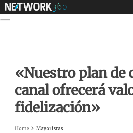
Menú
«Nuestro plan de ce
«Nuestro plan de c
canal ofrecerá valo
fidelización»
Home
Mayoristas