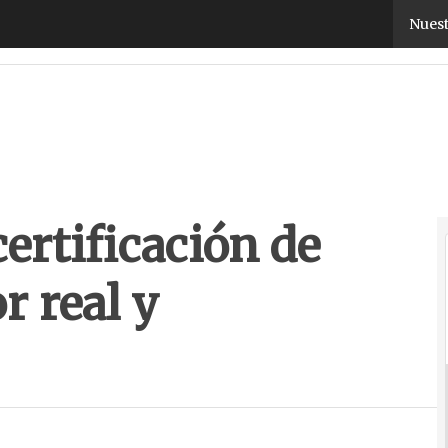
rtificación de canal ofrecerá valor real y fidelizac
Nuest
ertificación de
r real y