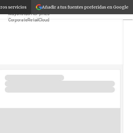
Añadir a tus fuentes preferidas en Google
ión»
ros servicios
Fabricantes
Mayoristas
TicPymes
Corporate
Retail
Cloud
Movilidad
Negocios
Seguridad
La Guía del ISV
¿Quién es Quién?