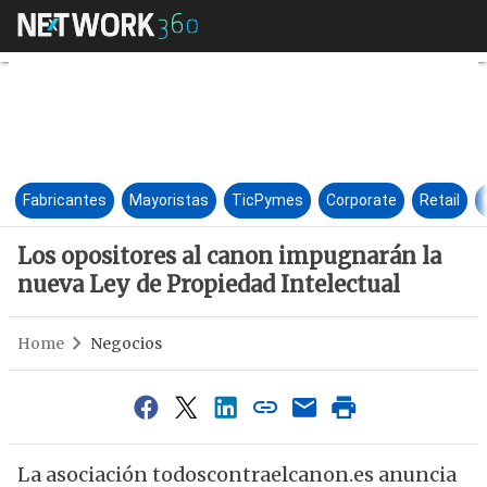
Los opositores al canon impu
Fabricantes
Mayoristas
TicPymes
Corporate
Retail
Los opositores al canon impugnarán la
nueva Ley de Propiedad Intelectual
Home
Negocios
La asociación todoscontraelcanon.es anuncia