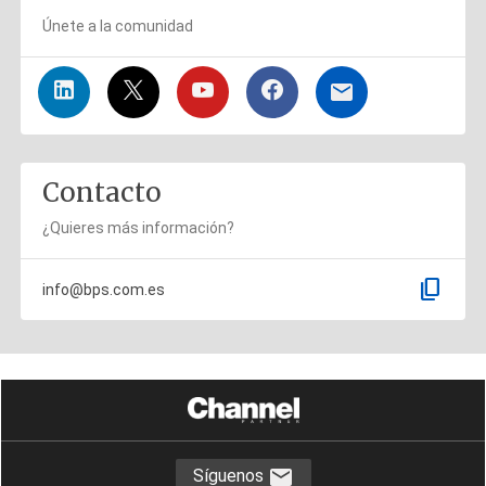
Únete a la comunidad
Contacto
¿Quieres más información?
content_copy
info@bps.com.es
Síguenos