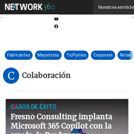
Linkedin
Nuestros servicio
Twitter
Youtube-
play
Facebook
Fabricantes
Mayoristas
TicPymes
Corporate
Retail
C
Colaboración
CASOS DE ÉXITO
Fresno Consulting implanta
Microsoft 365 Copilot con la