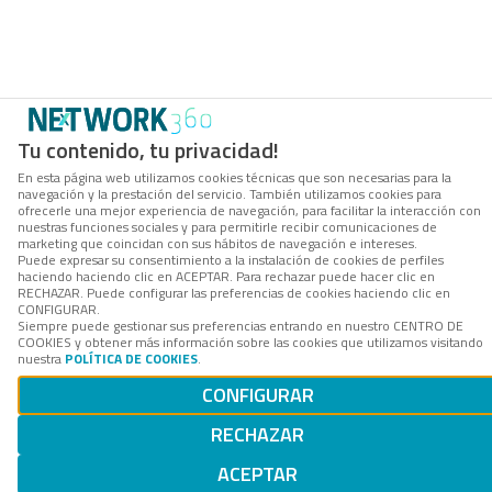
Tu contenido, tu privacidad!
En esta página web utilizamos cookies técnicas que son necesarias para la
navegación y la prestación del servicio. También utilizamos cookies para
ofrecerle una mejor experiencia de navegación, para facilitar la interacción con
nuestras funciones sociales y para permitirle recibir comunicaciones de
marketing que coincidan con sus hábitos de navegación e intereses.
Puede expresar su consentimiento a la instalación de cookies de perfiles
haciendo haciendo clic en ACEPTAR. Para rechazar puede hacer clic en
RECHAZAR. Puede configurar las preferencias de cookies haciendo clic en
CONFIGURAR.
Siempre puede gestionar sus preferencias entrando en nuestro CENTRO DE
COOKIES y obtener más información sobre las cookies que utilizamos visitando
nuestra
POLÍTICA DE COOKIES
.
CONFIGURAR
RECHAZAR
ACEPTAR