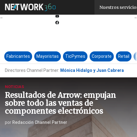
Linkedin
Nuestros servicio
Twitter
Youtube-
play
Facebook
Fabricantes
Mayoristas
TicPymes
Corporate
Retail
Directores Channel Partner:
Mónica Hidalgo y Juan Cabrera
NOTICIAS
Resultados de Arrow: empujan
sobre todo las ventas de
componentes electrónicos
por
Redacción Channel Partner