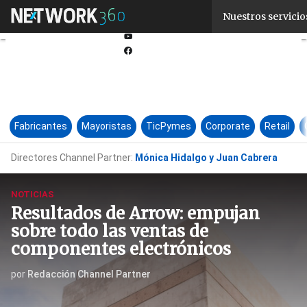
Linkedin
Nuestros servicio
Twitter
Youtube-
play
Facebook
Fabricantes
Mayoristas
TicPymes
Corporate
Retail
Directores Channel Partner:
Mónica Hidalgo y Juan Cabrera
NOTICIAS
Resultados de Arrow: empujan
sobre todo las ventas de
componentes electrónicos
por
Redacción Channel Partner