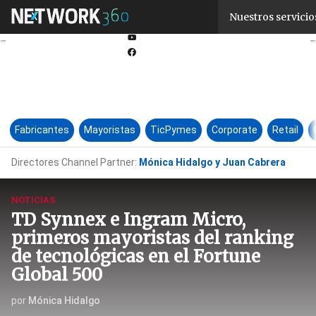
Linkedin
Nuestros servicio
Twitter
Youtube-
play
Facebook
Fabricantes
Mayoristas
TicPymes
Corporate
Retail
Directores Channel Partner:
Mónica Hidalgo y Juan Cabrera
NOTICIAS
TD Synnex e Ingram Micro,
primeros mayoristas del ranking
de tecnológicas en el Fortune
Global 500
por
Mónica Hidalgo