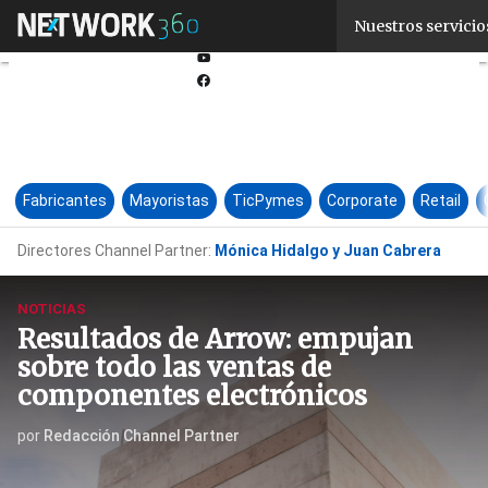
Linkedin
Nuestros servicio
Twitter
Youtube-
play
Facebook
Fabricantes
Mayoristas
TicPymes
Corporate
Retail
Directores Channel Partner:
Mónica Hidalgo y Juan Cabrera
NOTICIAS
Resultados de Arrow: empujan
sobre todo las ventas de
componentes electrónicos
por
Redacción Channel Partner