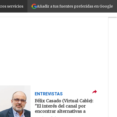
Añadir a tus fuentes preferidas en Google
ros servicios
 del ISV
¿Quién es Quién?
ENTREVISTAS
Félix Casado (Virtual Cable):
"El interés del canal por
encontrar alternativas a
VMware es altísimo. En los