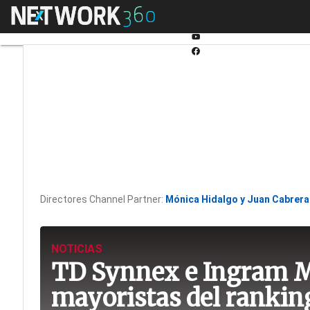
Linkedin
Menú
Fabricantes
Mayorist
Twitter
Youtube-
play
Facebook
Directores Channel Partner:
Mónica Hidalgo y Juan Cabrera
NOTICIAS
TD Synnex e Ingram M
mayoristas del ranking