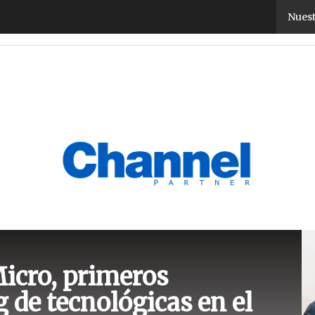
Nuest
as
TicPymes
Corporate
Retail
Cloud
Movilidad
Negocios
Seguridad
La Guía
icro, primeros
 de tecnológicas en el