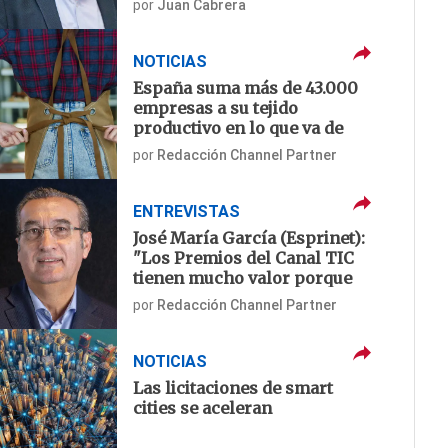
por
Juan Cabrera
últimos meses nos han
contactado mucho"
NOTICIAS
España suma más de 43.000
empresas a su tejido
productivo en lo que va de
año
por
Redacción Channel Partner
ENTREVISTAS
José María García (Esprinet):
"Los Premios del Canal TIC
tienen mucho valor porque
son los partners los que
por
Redacción Channel Partner
reconocen el trabajo de
fabricantes y mayoristas"
NOTICIAS
Las licitaciones de smart
cities se aceleran