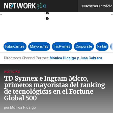
Linkedin
Nuestros servicio
Twitter
Youtube-
play
Facebook
Fabricantes
Mayoristas
TicPymes
Corporate
Retail
Directores Channel Partner:
Mónica Hidalgo y Juan Cabrera
NOTICIAS
TD Synnex e Ingram Micro,
primeros mayoristas del ranking
de tecnológicas en el Fortune
Global 500
por
Mónica Hidalgo