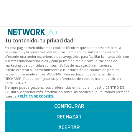
Tu contenido, tu privacidad!
En esta página web utilizamos cookies técnicas que son necesarias para la
navegación y la prestación del servicio. También utilizamos cookies para
ofrecerle una mejor experiencia de navegación, para facilitar la interacción con
nuestras funciones sociales y para permitirle recibir comunicaciones de
marketing que coincidan con sus hábitos de navegación e intereses.
Puede expresar su consentimiento a la instalación de cookies de perfiles
haciendo haciendo clic en ACEPTAR. Para rechazar puede hacer clic en
RECHAZAR. Puede configurar las preferencias de cookies haciendo clic en
CONFIGURAR.
Siempre puede gestionar sus preferencias entrando en nuestro CENTRO DE
COOKIES y obtener más información sobre las cookies que utilizamos visitando
nuestra
POLÍTICA DE COOKIES
.
CONFIGURAR
RECHAZAR
ACEPTAR