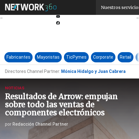
Linkedin
Nuestros servicio
Twitter
Youtube-
play
Facebook
Fabricantes
Mayoristas
TicPymes
Corporate
Retail
Directores Channel Partner:
Mónica Hidalgo y Juan Cabrera
NOTICIAS
Resultados de Arrow: empujan
sobre todo las ventas de
componentes electrónicos
por
Redacción Channel Partner